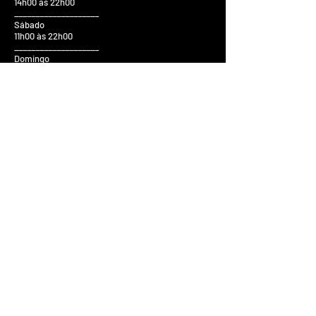
14h00 às 22h00
____________________
Sábado
11h00 às 22h00
____________________
Domingo
14h00 ás 20h00
____________________
Feriados
14h00 ás 20h00
Fale
Conosco
R. Prudente de Moraes, 194,
Centro
Pindamonhangaba - SP
CEP: 12400230
Tel:
(12) 3645-3878
Adm: (12) 97407-7478
Vendas:
(12) 98119-5555
Shopping:
(12) 98258-1129
@escola_musichall