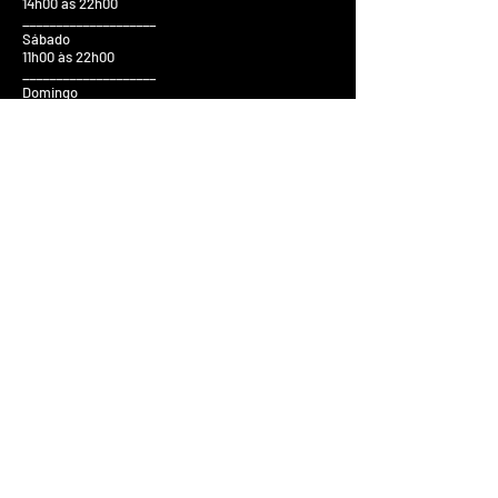
14h00 às 22h00
____________________
Sábado
11h00 às 22h00
____________________
Domingo
14h00 ás 20h00
____________________
Feriados
14h00 ás 20h00
Fale
Conosco
R. Prudente de Moraes, 194,
Centro
Pindamonhangaba - SP
CEP: 12400230
Tel:
(12) 3645-3878
Adm: (12) 97407-7478
Vendas:
(12) 98119-5555
Shopping:
(12) 98258-1129
@escola_musichall