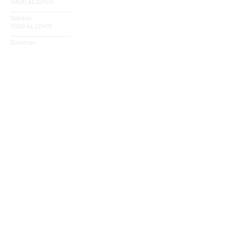
14h00 às 22h00
____________________
Sábado
11h00 às 22h00
____________________
Domingo
14h00 ás 20h00
____________________
Feriados
14h00 ás 20h00
Fale
Conosco
R. Prudente de Moraes, 194,
Centro
Pindamonhangaba - SP
CEP: 12400230
Tel:
(12) 3645-3878
Adm: (12) 97407-7478
Vendas:
(12) 98119-5555
Shopping:
(12) 98258-1129
@escola_musichall