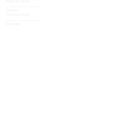
14h00 às 22h00
____________________
Sábado
11h00 às 22h00
____________________
Domingo
14h00 ás 20h00
____________________
Feriados
14h00 ás 20h00
Fale
Conosco
R. Prudente de Moraes, 194,
Centro
Pindamonhangaba - SP
CEP: 12400230
Tel:
(12) 3645-3878
Adm: (12) 97407-7478
Vendas:
(12) 98119-5555
Shopping:
(12) 98258-1129
@escola_musichall