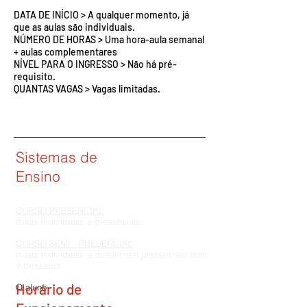
DATA DE INÍCIO > A qualquer momento, já
que as aulas são individuais.
NÚMERO DE HORAS > Uma hora-aula semanal
+ aulas complementares
NÍVEL PARA O INGRESSO > Não há pré-
requisito.
QUANTAS VAGAS > Vagas limitadas.
Sistemas de
Ensino
CURSO PRESENCIAL
Aulas individuais e presenciais
CURSO SEMI - PRESENCIAL
Aulas individuais a distância e presenciais com
o professor
Horário de
O aluno